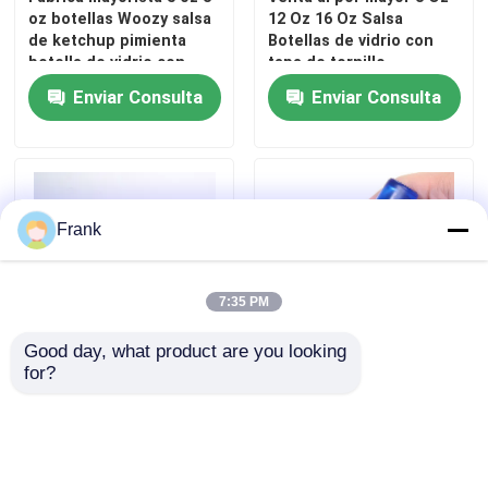
oz botellas Woozy salsa
12 Oz 16 Oz Salsa
de ketchup pimienta
Botellas de vidrio con
Capa de botella del frasco
botella de vidrio con
tapa de tornillo
tapa de Pp
Enviar Consulta
Enviar Consulta
Artículos de vidrio para el hogar
Frank
7:35 PM
Good day, what product are you looking 
for?
Botella de vidrio de
Aceites esenciales de
salsa caliente vacía para
vidrio de color ámbar
ensalada botella de
botellas de rodillo a
salsa de ketchup con
granel con tapa de oro
tapas
10 ml
Enviar Consulta
Enviar Consulta