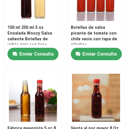
Visita a la fábrica
150 ml 250 ml 5 oz
Botellas de salsa
Ensalada Woozy Salsa
picante de tomate con
Control de Calidad
caliente Botellas de
chile vacío con tapa de
vidrio mini con tapa
plástico
negra a prueba de fugas
Contacto
Enviar Consulta
Enviar Consulta
Solicitar una cotización
Botellas de vidrio
tarros de cristal
Tazas de vidrio
Fábrica mayorista 5 oz 8
Venta al por mayor 8 Oz