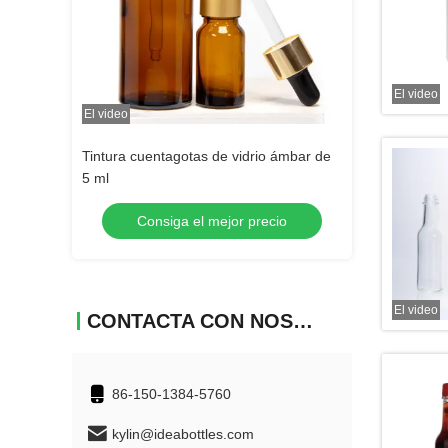
El video
El video
El video
ciza
Tintura cuentagotas de vidrio ámbar de
Botellas de licor 
5 ml
recio
Consiga el mejor precio
Consiga
El video
CONTACTA CON NOSOTROS
86-150-1384-5760
kylin@ideabottles.com