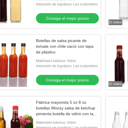
Impresión de logotipos: Las costumbres
Consiga el mejor precio
El video
Botellas de salsa picante de
tomate con chile vacío con tapa
de plástico
Materiales básicos: Vidrio
Impresión de logotipos: Las costumbres
Consiga el mejor precio
El video
Fábrica mayorista 5 oz 8 oz
botellas Woozy salsa de ketchup
pimienta botella de vidrio con tapa
de Pp
Materiales básicos: Vidrio
Impresión de logotipos: Las costumbres