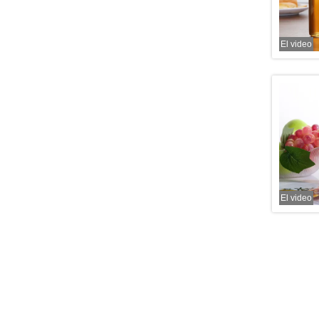
El video
El video