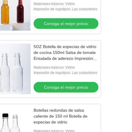
tapa
Materiales básicos: Vidrio
Impresión de logotipos: Las costumbres
Consiga el mejor precio
deo
El video
la de agua potable de vidrio
Botella de jugo de bebida 8 oz
5OZ Botella de especias de vidrio
ilicato
de cocina 150ml Salsa de tomate
Ensalada de aderezo Impresión
en pantalla
Consiga el mejor precio
Consiga el mejor precio
Materiales básicos: Vidrio
Impresión de logotipos: Las costumbres
Consiga el mejor precio
Botellas redondas de salsa
caliente de 150 ml Botella de
especias de vidrio
Materiales básicos: Vidrio