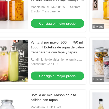
jar de miel
Modelo no.: MEM23-0525-12 Se trata
de un proyecto de investigación
El color: Transparente
Consiga el mejor precio
El video
Venta al por mayor 500 ml 750 ml
1000 ml Botellas de agua de vidrio
transparente con tapa y tapas
Rendimiento de aislamiento térmico:
aislamiento térmico
Accesorios: Con LID
Consiga el mejor precio
El video
Botella de miel Mason de alta
calidad con tapas
Modelo no.: El IDJE-23