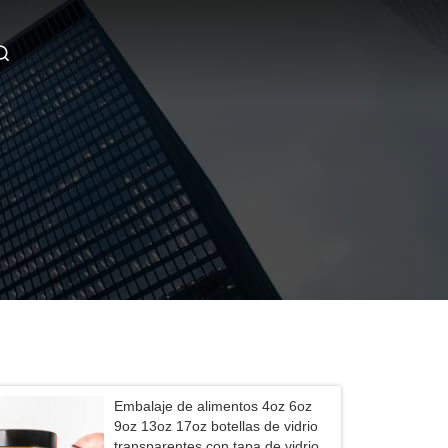
Embalaje de alimentos 4oz 6oz
9oz 13oz 17oz botellas de vidrio
transparentes con tapa de vidrio