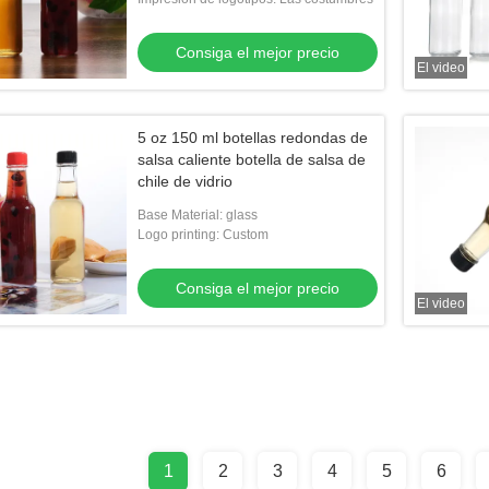
Consiga el mejor precio
El video
5 oz 150 ml botellas redondas de
salsa caliente botella de salsa de
chile de vidrio
Base Material: glass
Logo printing: Custom
Consiga el mejor precio
El video
1
2
3
4
5
6