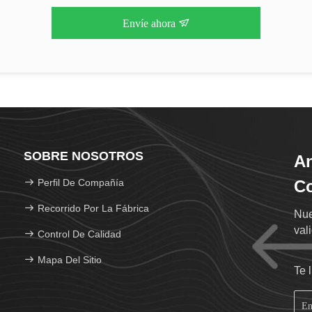
Envíe ahora
SOBRE NOSOTROS
An
Perfil De Compañía
Co
Recorrido Por La Fábrica
Nue
val
Control De Calidad
Mapa Del Sitio
Te 