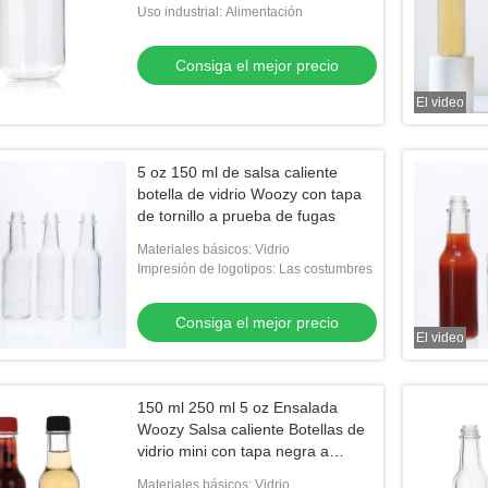
Uso industrial: Alimentación
Consiga el mejor precio
El video
El video
El vi
de vidrio Flint
Botella de agua de vidrio borosilicato de
Botel
5 oz 150 ml de salsa caliente
botella de vidrio Woozy con tapa
35 ml
boros
de tornillo a prueba de fugas
 el mejor precio
Consiga el mejor precio
Materiales básicos: Vidrio
Impresión de logotipos: Las costumbres
Consiga el mejor precio
El video
150 ml 250 ml 5 oz Ensalada
Woozy Salsa caliente Botellas de
vidrio mini con tapa negra a
prueba de fugas
Materiales básicos: Vidrio