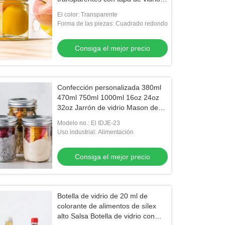
congelado con tapa de metal
El color: Transparente
Forma de las piezas: Cuadrado redondo
Consiga el mejor precio
Confección personalizada 380ml
470ml 750ml 1000ml 16oz 24oz
32oz Jarrón de vidrio Mason de
boca ancha con tapa a granel
Modelo no.: El IDJE-23
Uso industrial: Alimentación
Consiga el mejor precio
Botella de vidrio de 20 ml de
colorante de alimentos de sílex
alto Salsa Botella de vidrio con