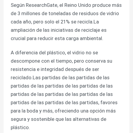
Según ResearchGate, el Reino Unido produce más
de 3 millones de toneladas de residuos de vidrio
Visita a la fábrica
cada año, pero solo el 21% se recicla.La
ampliación de las iniciativas de reciclaje es
Control de Calidad
crucial para reducir esta carga ambiental.
A diferencia del plástico, el vidrio no se
Contacto
descompone con el tiempo, pero conserva su
resistencia e integridad después de ser
Solicitar una cotización
reciclado.Las partidas de las partidas de las
partidas de las partidas de las partidas de las
Botellas de vidrio
partidas de las partidas de las partidas de las
partidas de las partidas de las partidas, favores
para la boda y más, ofreciendo una opción más
tarros de cristal
segura y sostenible que las alternativas de
plástico.
Tazas de vidrio