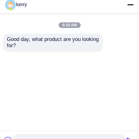
kerry
9:34 AM
Good day, what product are you looking 
for?
Suministro de fábrica 8
Jarrón de miel
oz 12 oz vacío dulce
hexagonal vacío Jarrón
claro recipientes
de vidrio transparente
redondos frascos de
vidrio sellado
vidrio con tapas de
Enviar Consulta
Enviar Consulta
metal de oro
Inicio
Mapa del Sitio
Contactar Ahora
Desktop Site
Mapa del Sitio
Política de privacidad
Calidad
Botellas de vidrio
Fábrica De