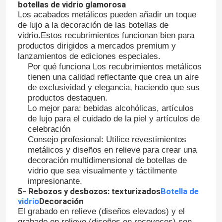
botellas de vidrio glamorosa
Los acabados metálicos pueden añadir un toque
de lujo a la decoración de las botellas de
Visita a la fábrica
vidrio.Estos recubrimientos funcionan bien para
productos dirigidos a mercados premium y
lanzamientos de ediciones especiales.
Control de Calidad
Por qué funciona Los recubrimientos metálicos
tienen una calidad reflectante que crea un aire
de exclusividad y elegancia, haciendo que sus
Contacto
productos destaquen.
Lo mejor para: bebidas alcohólicas, artículos
de lujo para el cuidado de la piel y artículos de
Solicitar una cotización
celebración
Consejo profesional: Utilice revestimientos
metálicos y diseños en relieve para crear una
Botellas de vidrio
decoración multidimensional de botellas de
vidrio que sea visualmente y táctilmente
impresionante.
tarros de cristal
5- Rebozos y desbozos: texturizados
Botella de
vidrio
Decoración
El grabado en relieve (diseños elevados) y el
Tazas de vidrio
grabado en relieve (diseños en recovecos) son