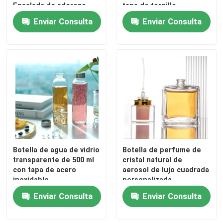
Ensalada de aderezo
tapa de tornillo
Impresión en pantalla
Enviar Consulta
Enviar Consulta
Botella de agua de vidrio
Botella de perfume de
transparente de 500 ml
cristal natural de
con tapa de acero
aerosol de lujo cuadrada
inoxidable
personalizada
Enviar Consulta
Enviar Consulta