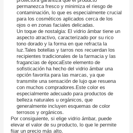
protectora garantiza que el producto
permanezca fresco y minimiza el riesgo de
contaminación, lo que es especialmente crucial
para los cosméticos aplicados cerca de los
ojos o en zonas faciales delicadas.
Un toque de nostalgia: El vidrio ámbar tiene un
aspecto atractivo, caracterizado por su rico
tono dorado y la forma en que refracta la
luz.Tales botellas y tarros nos recuerdan los
recipientes tradicionales de la farmacia y las
fragancias de épocaEste elemento de
sofisticación ha hecho del vidrio ámbar una
opción favorita para las marcas, ya que
transmite una sensación de lujo que resuena
con muchos compradores.Este color es
Inicio
especialmente adecuado para productos de
belleza naturales u orgánicos, que
generalmente incluyen esquemas de color
Productos
terrosos y orgánicos.
Por consiguiente, si elige vidrio ámbar, puede
elevar el valor de su producto, lo que le permite
fijar un precio más alto.
Sobre nosotros