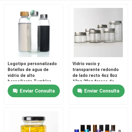
Logotipo personalizado
Vidrio vacío y
Botellas de agua de
transparente redondo
vidrio de alto
de lado recto 4oz 8oz
borosilicato Tumbler
12oz 20oz frasco de
BPA GRATUITO Botella
vidrio contenedor de
Enviar Consulta
Enviar Consulta
de agua potable
alimentos con tapa de
metal profundo