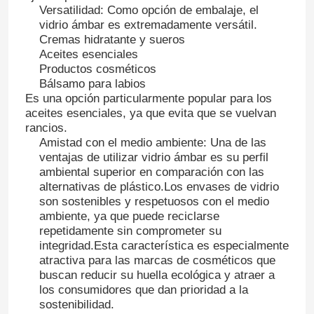
Versatilidad: Como opción de embalaje, el
vidrio ámbar es extremadamente versátil.
Cremas hidratante y sueros
Visita a la fábrica
Aceites esenciales
Productos cosméticos
Bálsamo para labios
Control de Calidad
Es una opción particularmente popular para los
aceites esenciales, ya que evita que se vuelvan
rancios.
Contacto
Amistad con el medio ambiente: Una de las
ventajas de utilizar vidrio ámbar es su perfil
ambiental superior en comparación con las
Solicitar una cotización
alternativas de plástico.Los envases de vidrio
son sostenibles y respetuosos con el medio
ambiente, ya que puede reciclarse
Botellas de vidrio
repetidamente sin comprometer su
integridad.Esta característica es especialmente
atractiva para las marcas de cosméticos que
tarros de cristal
buscan reducir su huella ecológica y atraer a
los consumidores que dan prioridad a la
sostenibilidad.
Tazas de vidrio