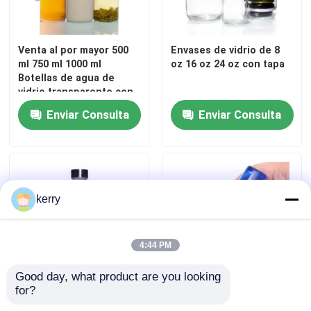
Venta al por mayor 500
Envases de vidrio de 8
ml 750 ml 1000 ml
oz 16 oz 24 oz con tapa
Botellas de agua de
vidrio transparente con
tapa y tapas
Enviar Consulta
Enviar Consulta
kerry
4:44 PM
Good day, what product are you looking 
for?
Nuevo diseño
Aceites esenciales de
350ml/500ml Botella de
vidrio de color ámbar