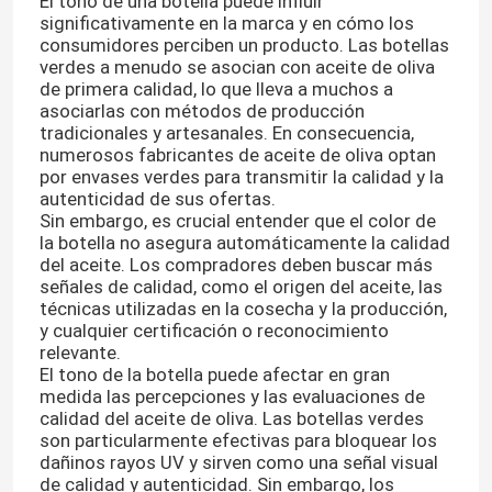
El tono de una botella puede influir
significativamente en la marca y en cómo los
consumidores perciben un producto. Las botellas
Visita a la fábrica
verdes a menudo se asocian con aceite de oliva
de primera calidad, lo que lleva a muchos a
asociarlas con métodos de producción
Control de Calidad
tradicionales y artesanales. En consecuencia,
numerosos fabricantes de aceite de oliva optan
por envases verdes para transmitir la calidad y la
autenticidad de sus ofertas.
Contacto
Sin embargo, es crucial entender que el color de
la botella no asegura automáticamente la calidad
del aceite. Los compradores deben buscar más
Solicitar una cotización
señales de calidad, como el origen del aceite, las
técnicas utilizadas en la cosecha y la producción,
y cualquier certificación o reconocimiento
Botellas de vidrio
relevante.
El tono de la botella puede afectar en gran
medida las percepciones y las evaluaciones de
tarros de cristal
calidad del aceite de oliva. Las botellas verdes
son particularmente efectivas para bloquear los
dañinos rayos UV y sirven como una señal visual
Tazas de vidrio
de calidad y autenticidad. Sin embargo, los