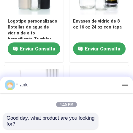
Logotipo personalizado
Envases de vidrio de 8
Botellas de agua de
oz 16 oz 24 oz con tapa
vidrio de alto
borosilicato Tumbler
BPA GRATUITO Botella
Enviar Consulta
Enviar Consulta
de agua potable
Frank
4:15 PM
Good day, what product are you looking 
for?
Botella de perfume de
Jarrones de botellas
cristal natural de
transparentes con tapas