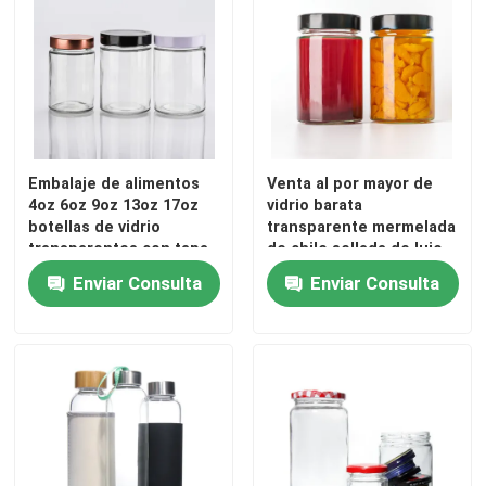
Capa de botella del frasco
Artículos de vidrio para el hogar
Embalaje de alimentos
Venta al por mayor de
4oz 6oz 9oz 13oz 17oz
vidrio barata
botellas de vidrio
transparente mermelada
transparentes con tapa
de chile sellada de lujo
de vidrio congelado con
Hexagon jar de miel
Enviar Consulta
Enviar Consulta
tapa de metal