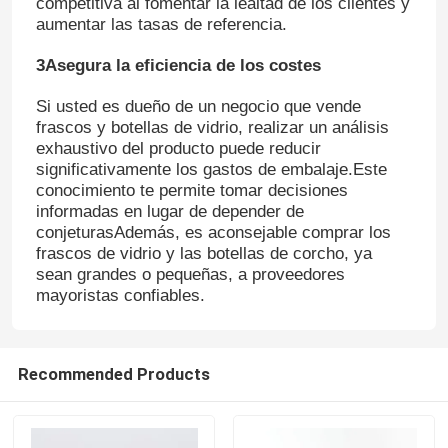
competitiva al fomentar la lealtad de los clientes y
aumentar las tasas de referencia.
Visita a la fábrica
3Asegura la eficiencia de los costes
Si usted es dueño de un negocio que vende
Control de Calidad
frascos y botellas de vidrio, realizar un análisis
exhaustivo del producto puede reducir
significativamente los gastos de embalaje.Este
Contacto
conocimiento te permite tomar decisiones
informadas en lugar de depender de
conjeturasAdemás, es aconsejable comprar los
Solicitar una cotización
frascos de vidrio y las botellas de corcho, ya
sean grandes o pequeñas, a proveedores
mayoristas confiables.
Botellas de vidrio
Recommended Products
tarros de cristal
Tazas de vidrio