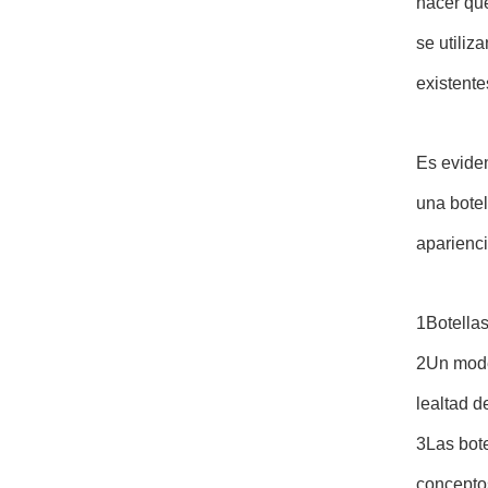
hacer que
se utiliz
existente
Es eviden
una botel
aparienci
1Botellas
2Un model
lealtad de
3Las bote
conceptos