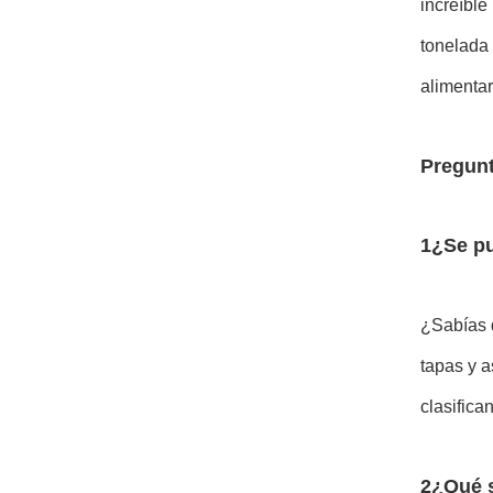
increíble
tonelada 
alimentar
Pregunt
1¿Se pu
¿Sabías q
tapas y a
clasifica
2¿Qué s