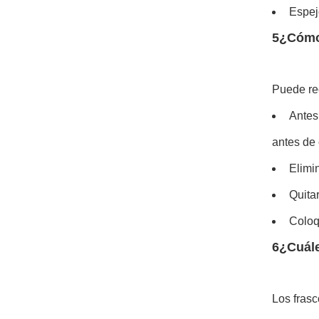
Espej
5¿Cómo 
Puede rec
Antes 
antes de 
Elimi
Quitar
Coloq
6¿Cuále
Los frasc