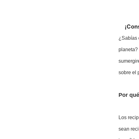
¡Cons
¿Sabías q
planeta? 
sumergire
sobre el 
Por qué
Los recip
sean reci