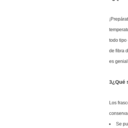
¡Prepárat
temperatu
todo tipo
de fibra 
es genia
3¿Qué s
Los fras
conserva
Se pu