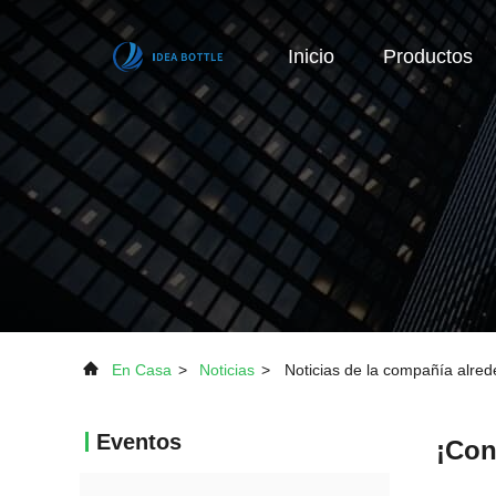
Inicio
Productos
En Casa
>
Noticias
>
Noticias de la compañía alrede
Eventos
¡Con