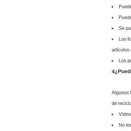
Puede
Puedes
Se pu
Los f
artículos
Los p
4¿Puede
Algunos f
de recicl
Vidri
No tod