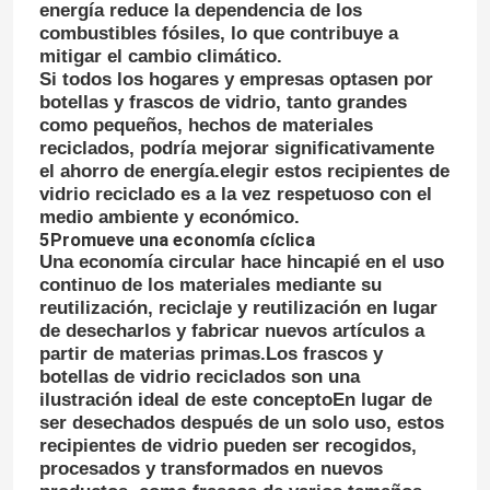
energía reduce la dependencia de los
combustibles fósiles, lo que contribuye a
mitigar el cambio climático.
Visita a la fábrica
Si todos los hogares y empresas optasen por
botellas y frascos de vidrio, tanto grandes
como pequeños, hechos de materiales
Control de Calidad
reciclados, podría mejorar significativamente
el ahorro de energía.elegir estos recipientes de
vidrio reciclado es a la vez respetuoso con el
Contacto
medio ambiente y económico.
5Promueve una economía cíclica
Una economía circular hace hincapié en el uso
Solicitar una cotización
continuo de los materiales mediante su
reutilización, reciclaje y reutilización en lugar
de desecharlos y fabricar nuevos artículos a
Botellas de vidrio
partir de materias primas.Los frascos y
botellas de vidrio reciclados son una
ilustración ideal de este conceptoEn lugar de
tarros de cristal
ser desechados después de un solo uso, estos
recipientes de vidrio pueden ser recogidos,
procesados y transformados en nuevos
Tazas de vidrio