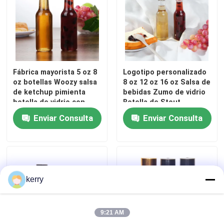
Fábrica mayorista 5 oz 8
Logotipo personalizado
oz botellas Woozy salsa
8 oz 12 oz 16 oz Salsa de
de ketchup pimienta
bebidas Zumo de vidrio
botella de vidrio con
Botella de Stout
tapa de Pp
Enviar Consulta
Enviar Consulta
kerry
9:21 AM