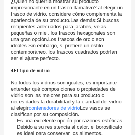
¿Quién no querría mostrar su producto
impresionante en un frasco llamativo? al elegir un
frasco de vidrio, considere cómo complementa la
apariencia de su producto.Las demás:Si buscas
recipientes adecuados para jarabes, velas
pequeñas o miel, los frascos hexagonales son
una gran opción.Los frascos de orcio son
ideales.Sin embargo, si prefiere un estilo
contemporáneo, los frascos cuadrados podrían
ser el ajuste perfecto.
4El tipo de vidrio
No todos los vidrios son iguales, es importante
entender qué composiciones o propiedades de
Inicio
vidrio son las mejores para su producto o
necesidades.la durabilidad y la claridad del vidrio
al elegir
contenedores de vidrio
Los vasos se
Productos
clasifican por su composición.
Es una excelente opción por razones estéticas.
Debido a su resistencia al calor, el borosilicato
Sobre nosotros
es ideal para conservar los alimentos.