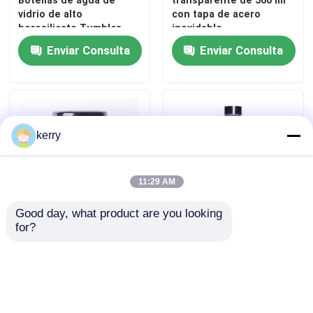
Botellas de agua de
transparente de 500 ml
vidrio de alto
con tapa de acero
borosilicato Tumbler
inoxidable
BPA GRATUITO Botella
Enviar Consulta
Enviar Consulta
de agua potable
kerry
11:29 AM
Good day, what product are you looking 
for?
Jarrón de miel
Nuevo diseño
hexagonal vacío Jarrón
350ml/500ml Botella de
de vidrio transparente
agua de vidrio de alto
vidrio sellado
borosilicato con tapa de
acero inoxidable
Enviar Consulta
Enviar Consulta