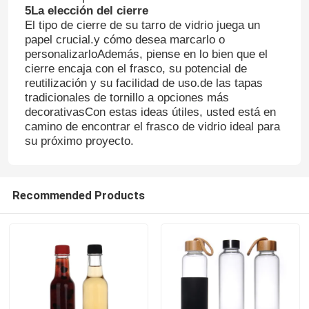
5La elección del cierre
El tipo de cierre de su tarro de vidrio juega un
Visita a la fábrica
papel crucial.y cómo desea marcarlo o
personalizarloAdemás, piense en lo bien que el
cierre encaja con el frasco, su potencial de
Control de Calidad
reutilización y su facilidad de uso.de las tapas
tradicionales de tornillo a opciones más
decorativasCon estas ideas útiles, usted está en
camino de encontrar el frasco de vidrio ideal para
Contacto
su próximo proyecto.
Solicitar una cotización
Recommended Products
Botellas de vidrio
tarros de cristal
Tazas de vidrio