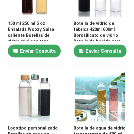
Capa de botella del frasco
150 ml 250 ml 5 oz
Botella de vidrio de
Ensalada Woozy Salsa
fábrica 420ml 600ml
Artículos de vidrio para el hogar
caliente Botellas de
Borosilicato de vidrio
vidrio mini con tapa
Botella de bebida para
negra a prueba de fugas
deportes acuáticos
Enviar Consulta
Enviar Consulta
Logotipo personalizado
Botella de agua de vidrio