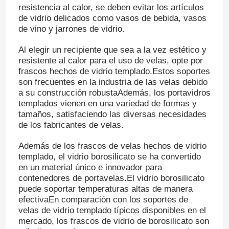
resistencia al calor, se deben evitar los artículos
de vidrio delicados como vasos de bebida, vasos
de vino y jarrones de vidrio.
Visita a la fábrica
Al elegir un recipiente que sea a la vez estético y
resistente al calor para el uso de velas, opte por
Control de Calidad
frascos hechos de vidrio templado.Estos soportes
son frecuentes en la industria de las velas debido
a su construcción robustaAdemás, los portavidros
Contacto
templados vienen en una variedad de formas y
tamaños, satisfaciendo las diversas necesidades
de los fabricantes de velas.
Solicitar una cotización
Además de los frascos de velas hechos de vidrio
templado, el vidrio borosilicato se ha convertido
Botellas de vidrio
en un material único e innovador para
contenedores de portavelas.El vidrio borosilicato
puede soportar temperaturas altas de manera
tarros de cristal
efectivaEn comparación con los soportes de
velas de vidrio templado típicos disponibles en el
mercado, los frascos de vidrio de borosilicato son
Tazas de vidrio