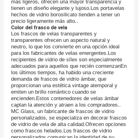
más ligeros, ofrecen una mayor transparencia y
tienen un diseño elegante y lujoso.Los portavelas
hechos de vidrio borosilicato tienden a tener un
Capa de botella del frasco
precio ligeramente más alto..
Color del frasco de vela
Los frascos de velas transparentes y
Artículos de vidrio para el hogar
transparentes ofrecen un aspecto natural y
neutro, lo que los convierte en una opción ideal
para los fabricantes de velas emergentes.Los
recipientes de vidrio de sílex son especialmente
adecuados para aquellos que recién comienzanEn
los últimos tiempos, ha habido una creciente
demanda de frascos de vidrio ámbar, que
proporcionan una estética vintage atemporal y
emiten un brillo romántico cuando se
encienden.Estos contenedores de velas ámbar
captan la atención y atraen a los compradores..
MC Glass, un fabricante de frascos de vidrio
personalizados, se especializa en decorar frascos
de vidrio de vela de alta calidad.Ofrecen opciones
como frascos helados.Los frascos de vidrio
personalizados comunican la identidad de su