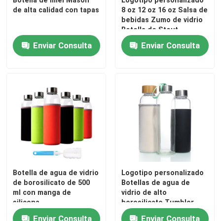
Botella de miel Mason
Logotipo personalizado
de alta calidad con tapas
8 oz 12 oz 16 oz Salsa de
bebidas Zumo de vidrio
Botella de Stout
Enviar Consulta
Enviar Consulta
Botella de agua de vidrio
Logotipo personalizado
de borosilicato de 500
Botellas de agua de
ml con manga de
vidrio de alto
silicona
borosilicato Tumbler
BPA GRATUITO Botella
Enviar Consulta
Enviar Consulta