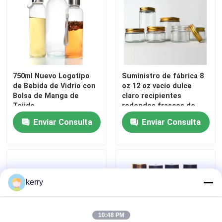
750ml Nuevo Logotipo
Suministro de fábrica 8
de Bebida de Vidrio con
oz 12 oz vacío dulce
Bolsa de Manga de
claro recipientes
Tejido
redondos frascos de
vidrio con tapas de
Enviar Consulta
Enviar Consulta
metal de oro
kerry
10:48 PM