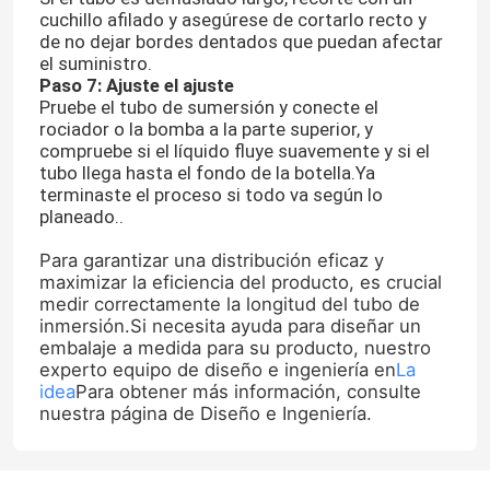
cuchillo afilado y asegúrese de cortarlo recto y
de no dejar bordes dentados que puedan afectar
Visita a la fábrica
el suministro.
Paso 7: Ajuste el ajuste
Pruebe el tubo de sumersión y conecte el
rociador o la bomba a la parte superior, y
Control de Calidad
compruebe si el líquido fluye suavemente y si el
tubo llega hasta el fondo de la botella.Ya
terminaste el proceso si todo va según lo
Contacto
planeado..
Para garantizar una distribución eficaz y
Solicitar una cotización
maximizar la eficiencia del producto, es crucial
medir correctamente la longitud del tubo de
inmersión.Si necesita ayuda para diseñar un
Botellas de vidrio
embalaje a medida para su producto, nuestro
experto equipo de diseño e ingeniería en
La
idea
Para obtener más información, consulte
tarros de cristal
nuestra página de Diseño e Ingeniería.
Tazas de vidrio