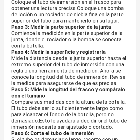
Coloque el tubo de inmersión en el frasco para
obtener una lectura precisa.Coloque una bomba
de loción o un rociador de niebla fina en la parte
superior del tubo para mantenerlo en su lugar.
Paso 3: Medir la parte superior de la junta
Comience la medición en la parte superior de la
junta, donde el rociador o la bomba se conecta
con la botella.
Paso 4: Medir la superficie y registrarla
Mide la distancia desde la junta superior hasta el
extremo superior del tubo de inmersión con una
regla o una herramienta de medición. Ahora se
conoce la longitud del tubo de inmersión. Revise
la medida para asegurarse de que es precisa.
Paso 5: Mide la longitud del frasco y compáralo
con el tamaño
Inicio
Compare sus medidas con la altura de la botella.
El tubo debe ser lo suficientemente largo como
para alcanzar el fondo de la botella, pero no
Productos
demasiado.Esto le ayudará a decidir si el tubo de
inmersión necesita ser ajustado o cortado.
Paso 6: Corta el tubo de inmersión
Sobre nosotros
Si el tubo es demasiado largo, recorte con un