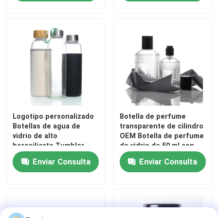
Logotipo personalizado
Botella de perfume
Botellas de agua de
transparente de cilindro
vidrio de alto
OEM Botella de perfume
borosilicato Tumbler
de vidrio de 50 ml con
BPA GRATUITO Botella
bombilla de
Enviar Consulta
Enviar Consulta
de agua potable
pulverización de caja
regalo