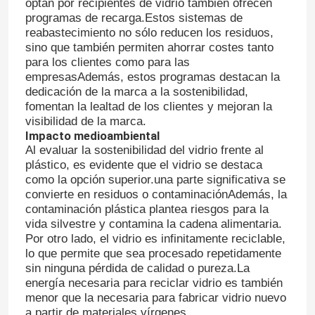
optan por recipientes de vidrio también ofrecen
programas de recarga.Estos sistemas de
reabastecimiento no sólo reducen los residuos,
Visita a la fábrica
sino que también permiten ahorrar costes tanto
para los clientes como para las
empresasAdemás, estos programas destacan la
Control de Calidad
dedicación de la marca a la sostenibilidad,
fomentan la lealtad de los clientes y mejoran la
visibilidad de la marca.
Contacto
Impacto medioambiental
Al evaluar la sostenibilidad del vidrio frente al
plástico, es evidente que el vidrio se destaca
Solicitar una cotización
como la opción superior.una parte significativa se
convierte en residuos o contaminaciónAdemás, la
contaminación plástica plantea riesgos para la
Botellas de vidrio
vida silvestre y contamina la cadena alimentaria.
Por otro lado, el vidrio es infinitamente reciclable,
lo que permite que sea procesado repetidamente
tarros de cristal
sin ninguna pérdida de calidad o pureza.La
energía necesaria para reciclar vidrio es también
menor que la necesaria para fabricar vidrio nuevo
Tazas de vidrio
a partir de materiales vírgenes.