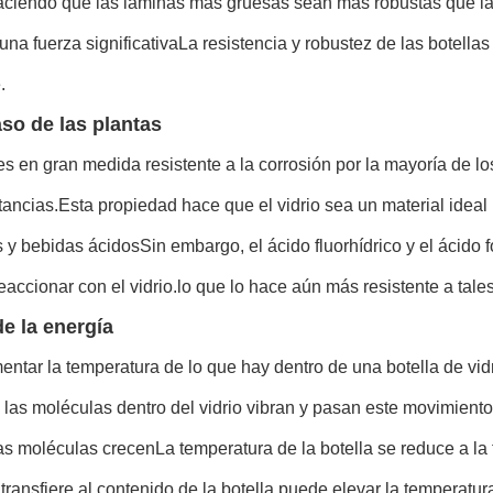
haciendo que las láminas más gruesas sean más robustas que l
 una fuerza significativaLa resistencia y robustez de las botellas
.
aso de las plantas
 es en gran medida resistente a la corrosión por la mayoría de 
tancias.Esta propiedad hace que el vidrio sea un material ideal
 y bebidas ácidosSin embargo, el ácido fluorhídrico y el ácido
accionar con el vidrio.lo que lo hace aún más resistente a tale
de la energía
ntar la temperatura de lo que hay dentro de una botella de vid
las moléculas dentro del vidrio vibran y pasan este movimiento 
as moléculas crecenLa temperatura de la botella se reduce a la t
transfiere al contenido de la botella.puede elevar la temperatu