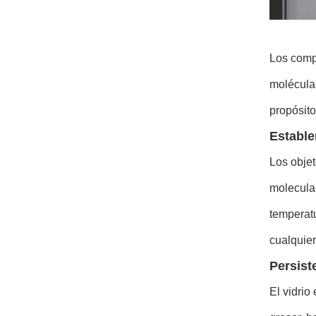
Los compo
moléculas
propósito
Establ
Los objet
molecula
temperat
cualquier
Persist
El vidrio