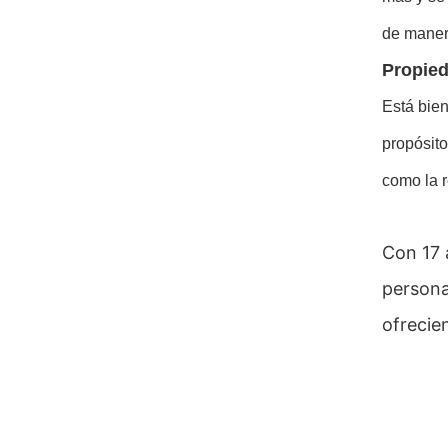
de manera
Propied
Está bien
propósito
como la r
Con 17 
persona
ofrecie