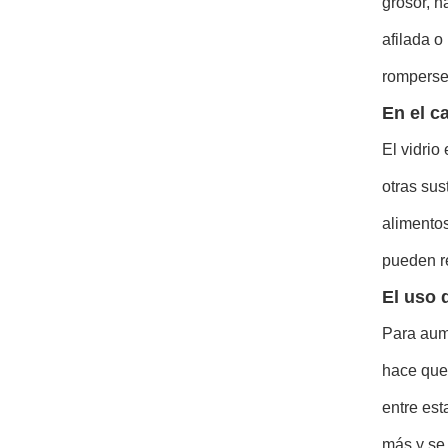
grosor, 
afilada o
romperse
En el c
El vidrio
otras sus
alimentos
pueden re
El uso 
Para aume
hace que 
entre est
más y se 