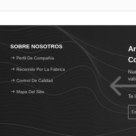
SOBRE NOSOTROS
An
Perfil De Compañía
Co
Recorrido Por La Fábrica
Nue
val
Control De Calidad
Mapa Del Sitio
Te 