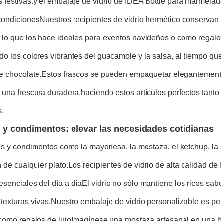
s festivas.y el embalaje de vidrio de IDEA Bottle para marmel
ondicionesNuestros recipientes de vidrio hermético conservan l
 lo que los hace ideales para eventos navideños o como regalo
o los colores vibrantes del guacamole y la salsa, al tiempo qu
e chocolate.Estos frascos se pueden empaquetar elegantemente 
 una frescura duradera.haciendo estos artículos perfectos tant
.
 y condimentos: elevar las necesidades cotidianas
s y condimentos como la mayonesa, la mostaza, el ketchup, la sa
 de cualquier plato.Los recipientes de vidrio de alta calidad de 
 esenciales del día a díaEl vidrio no sólo mantiene los ricos s
 texturas vivas.Nuestro embalaje de vidrio personalizable es p
como regalos de lujoImagínese una mostaza artesanal en una bo