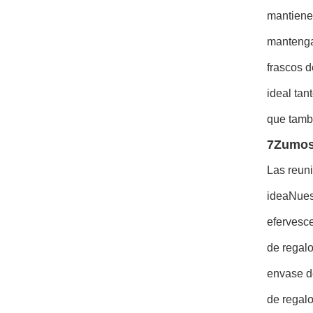
mantiene
mantengan
frascos 
ideal tan
que tambi
7Zumos 
Las reun
idea
Nues
efervesce
de regalo
envase de
de regalo