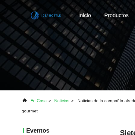
Inicio
Productos
En Casa
>
Noticias
>
Noticias de la compañía alred
gourmet
Eventos
Siet