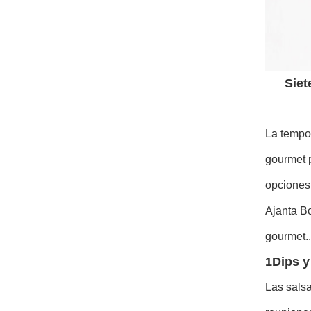
Siet
La tempor
gourmet 
opciones
Ajanta Bo
gourmet..
1Dips y
Las sals