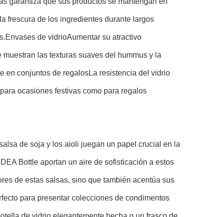
adas garantiza que sus productos se mantengan en
a frescura de los ingredientes durante largos
s.
Envases de vidrio
Aumentar su atractivo
e muestran las texturas suaves del hummus y la
en conjuntos de regalosLa resistencia del vidrio
o para ocasiones festivas como para regalos
lsa de soja y los aioli juegan un papel crucial en la
IDEA Bottle aportan un aire de sofisticación a estos
abores de estas salsas, sino que también acentúa sus
erfecto para presentar colecciones de condimentos
tella de vidrio elegantemente hecha o un frasco de