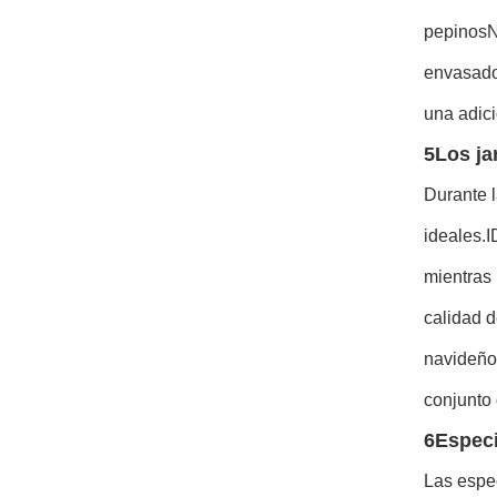
pepinosNu
envasados
una adici
5Los ja
Durante l
ideales.I
mientras 
calidad d
navideños
conjunto 
6Especi
Las espec