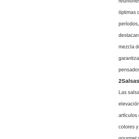
reunione
óptimas c
períodos,
destacand
mezcla d
garantiza
pensados
2Salsas
Las salsa
elevación
artículos
colores y
gourmet 