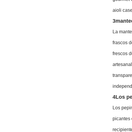
aioli cas
3manteq
La manteq
frascos d
frescos d
artesanal
transpar
independ
4Los pe
Los pepin
picantes 
recipient