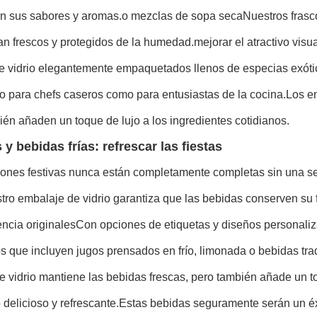
n sus sabores y aromas.o mezclas de sopa secaNuestros frasco
 frescos y protegidos de la humedad.mejorar el atractivo visua
de vidrio elegantemente empaquetados llenos de especias exót
to para chefs caseros como para entusiastas de la cocina.Los en
én añaden un toque de lujo a los ingredientes cotidianos.
y bebidas frías: refrescar las fiestas
iones festivas nunca están completamente completas sin una se
tro embalaje de vidrio garantiza que las bebidas conserven su 
ncia originalesCon opciones de etiquetas y diseños personaliz
s que incluyen jugos prensados en frío, limonada o bebidas tra
 vidrio mantiene las bebidas frescas, pero también añade un to
 delicioso y refrescante.Estas bebidas seguramente serán un éx