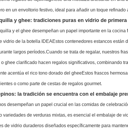
ero en un envoltorio festivo, ideal para añadir un toque refinad
uilla y ghee: tradiciones puras en vidrio de primera
uilla y el ghee desempeñan un papel importante en la cocina fes
e vidrio de la botella IDEA
Estos contenedores estancos están d
urante largos períodos.Cuando se trata de regalar, nuestros fras
 o ghee clarificado hacen regalos significativos, combinando tr
ente acentúa el rico tono dorado del gheeEstos frascos hermo
ientes o como parte de cestas de regalos gourmet.
pinos: la tradición se encuentra con el embalaje p
os desempeñan un papel crucial en las comidas de celebración,
o variedades de verduras mixtas, es esencial el embalaje de vi
es de vidrio duraderos diseñados específicamente para mantener