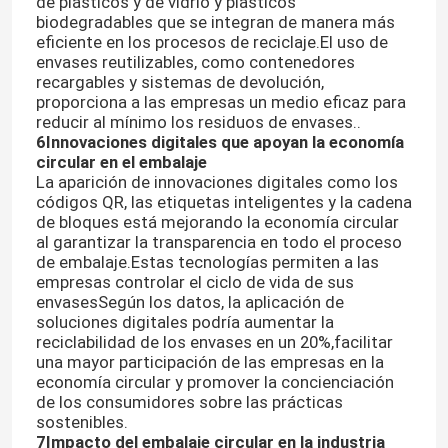
de plásticos y de vidrio y plásticos
biodegradables que se integran de manera más
eficiente en los procesos de reciclaje.El uso de
Visita a la fábrica
envases reutilizables, como contenedores
recargables y sistemas de devolución,
proporciona a las empresas un medio eficaz para
Control de Calidad
reducir al mínimo los residuos de envases..
6Innovaciones digitales que apoyan la economía
circular en el embalaje
La aparición de innovaciones digitales como los
Contacto
códigos QR, las etiquetas inteligentes y la cadena
de bloques está mejorando la economía circular
al garantizar la transparencia en todo el proceso
Solicitar una cotización
de embalaje.Estas tecnologías permiten a las
empresas controlar el ciclo de vida de sus
envasesSegún los datos, la aplicación de
Botellas de vidrio
soluciones digitales podría aumentar la
reciclabilidad de los envases en un 20%,facilitar
una mayor participación de las empresas en la
tarros de cristal
economía circular y promover la concienciación
de los consumidores sobre las prácticas
sostenibles.
Tazas de vidrio
7Impacto del embalaje circular en la industria