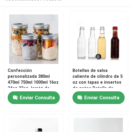
Confección
Botellas de salsa
personalizada 380ml
caliente de cilindro de 5
470ml 750ml 1000ml 16oz
oz con tapas e insertos
24oz 32oz Jarrón de
de goteo Botella de
vidrio Mason de boca
vidrio Woozy
Enviar Consulta
Enviar Consulta
ancha con tapa a granel