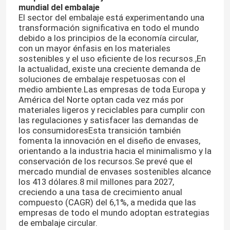
mundial del embalaje
El sector del embalaje está experimentando una
Capa de botella del frasco
transformación significativa en todo el mundo
debido a los principios de la economía circular,
con un mayor énfasis en los materiales
sostenibles y el uso eficiente de los recursos.,En
Artículos de vidrio para el hogar
la actualidad, existe una creciente demanda de
soluciones de embalaje respetuosas con el
medio ambiente.Las empresas de toda Europa y
América del Norte optan cada vez más por
materiales ligeros y reciclables para cumplir con
las regulaciones y satisfacer las demandas de
los consumidoresEsta transición también
fomenta la innovación en el diseño de envases,
orientando a la industria hacia el minimalismo y la
conservación de los recursos.Se prevé que el
mercado mundial de envases sostenibles alcance
los 413 dólares.8 mil millones para 2027,
creciendo a una tasa de crecimiento anual
compuesto (CAGR) del 6,1%, a medida que las
empresas de todo el mundo adoptan estrategias
de embalaje circular.