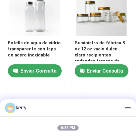
Botella de agua de vidrio
Suministro de fábrica 8
transparente con tapa
oz 12 oz vacío dulce
de acero inoxidable
claro recipientes
redondos frascos de
vidrio con tapas de
Enviar Consulta
Enviar Consulta
metal de oro
kerry
9:55 PM