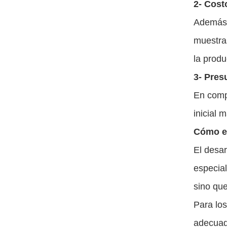
2- Cost
Además 
muestras
la produ
3- Pres
En compa
inicial 
Cómo e
El desar
especial
sino qu
Para los
adecuado