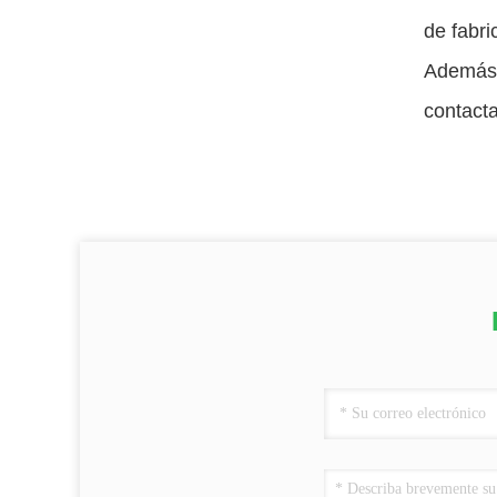
de fabri
Además,
contacta