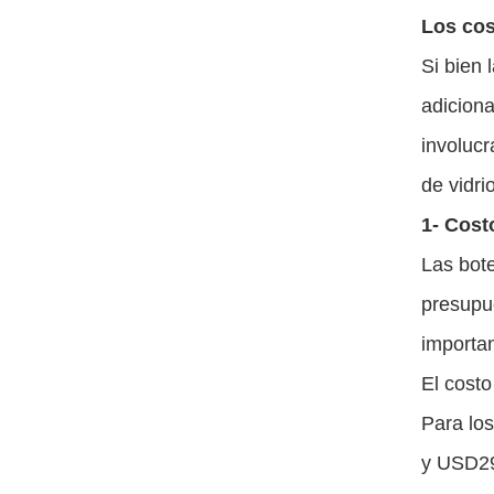
Los cos
Si bien 
adiciona
involucr
de vidri
1- Cost
Las bote
presupue
importan
El costo
Para los
y USD2