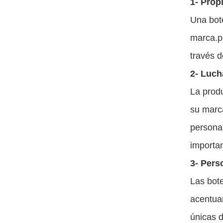
1- Prop
Una bote
marca.pu
través d
2- Lucha
La produ
su marca
personal
importan
3- Pers
Las bote
acentuar
únicas d