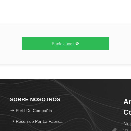
Envíe ahora
SOBRE NOSOTROS
An
Perfil De Compañía
Co
Recorrido Por La Fábrica
Nue
val