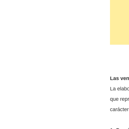
Las ven
La elabo
que rep
carácte