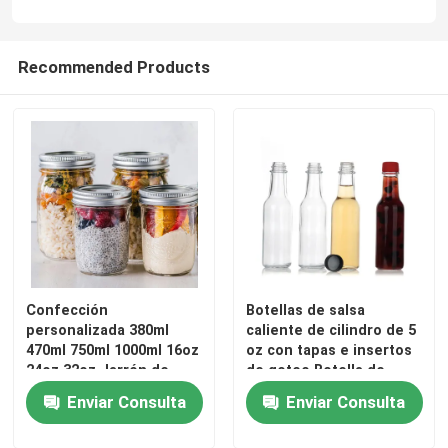
Visita a la fábrica
Recommended Products
Control de Calidad
Contacto
Solicitar una cotización
Botellas de vidrio
Confección
Botellas de salsa
personalizada 380ml
caliente de cilindro de 5
470ml 750ml 1000ml 16oz
oz con tapas e insertos
24oz 32oz Jarrón de
de goteo Botella de
tarros de cristal
vidrio Mason de boca
vidrio Woozy
Enviar Consulta
Enviar Consulta
ancha con tapa a granel
Tazas de vidrio