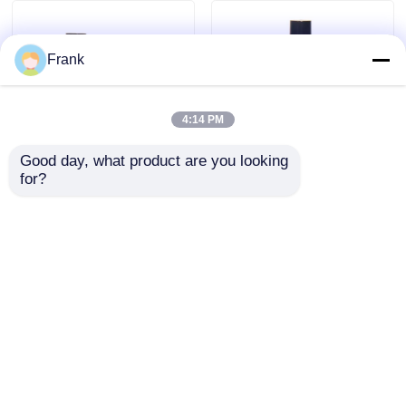
Frank
4:14 PM
Good day, what product are you looking 
for?
Botella de perfume
Rollo de perfume de
transparente de cilindro
vidrio de 5 ml 10 ml 15 ml
OEM Botella de perfume
en botella con bola de
de vidrio de 50 ml con
rodillo de acero
bombilla de
inoxidable
Enviar Consulta
Enviar Consulta
pulverización de caja
regalo
Inicio
Mapa del Sitio
Contactar Ahora
Desktop Site
Mapa del Sitio
Política de privacidad