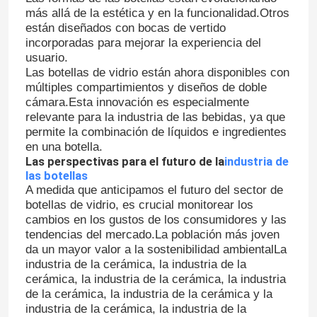
más allá de la estética y en la funcionalidad.Otros
están diseñados con bocas de vertido
Visita a la fábrica
incorporadas para mejorar la experiencia del
usuario.
Las botellas de vidrio están ahora disponibles con
Control de Calidad
múltiples compartimientos y diseños de doble
cámara.Esta innovación es especialmente
relevante para la industria de las bebidas, ya que
Contacto
permite la combinación de líquidos e ingredientes
en una botella.
Las perspectivas para el futuro de la
industria de
Solicitar una cotización
las botellas
A medida que anticipamos el futuro del sector de
botellas de vidrio, es crucial monitorear los
cambios en los gustos de los consumidores y las
Botellas de vidrio
tendencias del mercado.La población más joven
da un mayor valor a la sostenibilidad ambientalLa
industria de la cerámica, la industria de la
tarros de cristal
cerámica, la industria de la cerámica, la industria
de la cerámica, la industria de la cerámica y la
industria de la cerámica, la industria de la
Tazas de vidrio