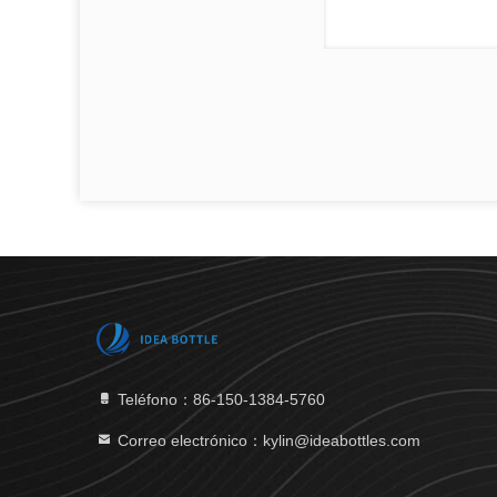
Teléfono：86-150-1384-5760
Correo electrónico：kylin@ideabottles.com