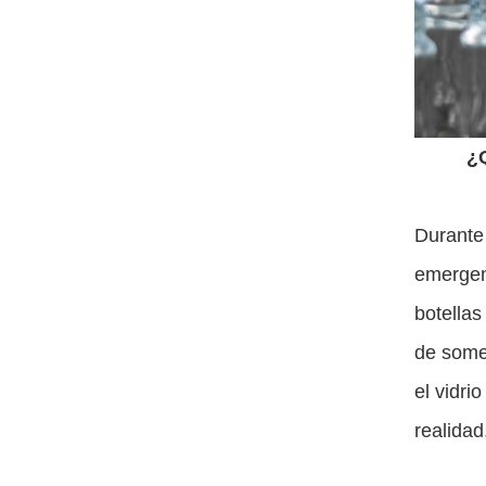
¿
Durante
emergen
botellas
de some
el vidri
realidad