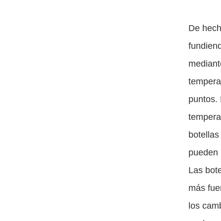
De hec
fundiend
mediante
tempera
puntos. 
temperat
botellas
pueden 
Las bote
más fuer
los camb