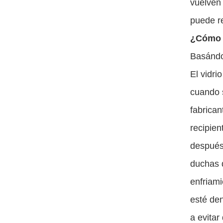
vuelven 
puede re
¿Cómo e
Basándon
El vidri
cuando 
fabrican
recipien
después 
duchas 
enfriami
esté den
a evitar