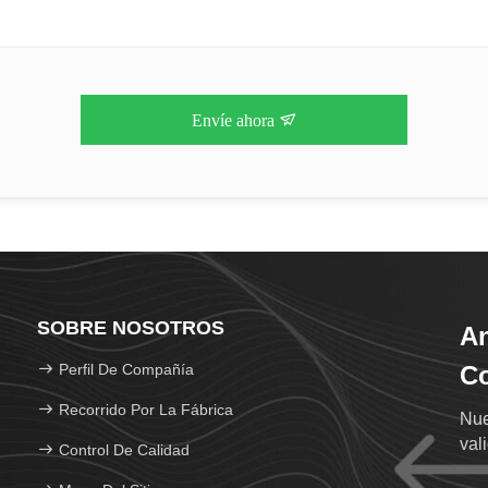
Envíe ahora
SOBRE NOSOTROS
An
Perfil De Compañía
Co
Recorrido Por La Fábrica
Nue
val
Control De Calidad