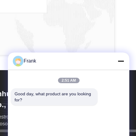
Frank
2:51 AM
hui Idea Technology Imp & Exp
Good day, what product are you looking 
for?
., Ltd.
stro embalaje hace que sus productos sean más
iosos.