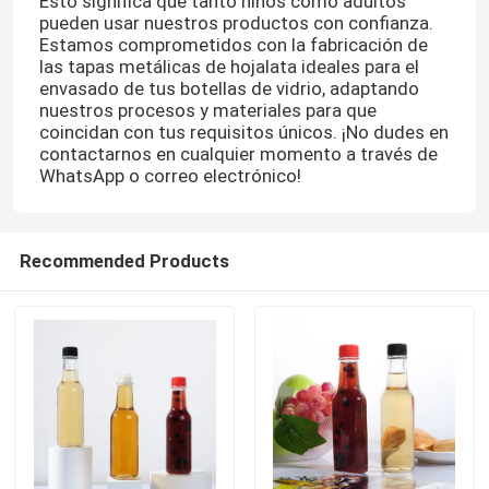
Esto significa que tanto niños como adultos
pueden usar nuestros productos con confianza.
Estamos comprometidos con la fabricación de
Visita a la fábrica
las tapas metálicas de hojalata ideales para el
envasado de tus botellas de vidrio, adaptando
nuestros procesos y materiales para que
Control de Calidad
coincidan con tus requisitos únicos. ¡No dudes en
contactarnos en cualquier momento a través de
WhatsApp o correo electrónico!
Contacto
Recommended Products
Solicitar una cotización
Botellas de vidrio
tarros de cristal
Tazas de vidrio