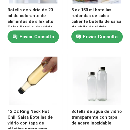
Botella de vidrio de 20
5 oz 150 ml botellas
Capa de botella del frasco
ml de colorante de
redondas de salsa
alimentos de sílex alto
caliente botella de salsa
Salsa Botella de vidrio
de chile de vidrio
Artículos de vidrio para el hogar
con tapa
Enviar Consulta
Enviar Consulta
12 Oz Ring Neck Hot
Botella de agua de vidrio
Chili Salsa Botellas de
transparente con tapa
vidrio con tapa de
de acero inoxidable
plástico negro para