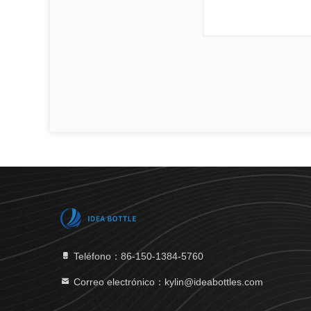
Teléfono：86-150-1384-5760
Correo electrónico：kylin@ideabottles.com