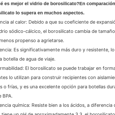
ué es
mejor el vidrio de borosilicato?
En comparación 
silicato lo supera en muchos aspectos.
ancia al calor: Debido a que su coeficiente de expan
vidrio sódico-cálcico, el borosilicato cambia de tam
enos propenso a agrietarse.
tencia: Es significativamente más duro y resistente, l
a botella de agua de viaje.
rmabilidad: El borosilicato se puede trabajar en forma
ntes lo utilizan para construir recipientes con aislam
es o frías, y es una excelente opción para botellas du
e BPA.
encia química: Resiste bien a los ácidos, a diferencia 
 tiene un pH de aproximadamente 3,3, el borosilicato 