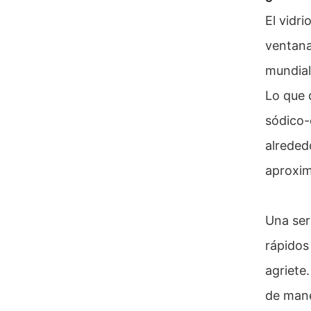
El vidr
ventana
mundial
Lo que 
sódico-c
alreded
aproxim
Una ser
rápidos
agriete
de mane