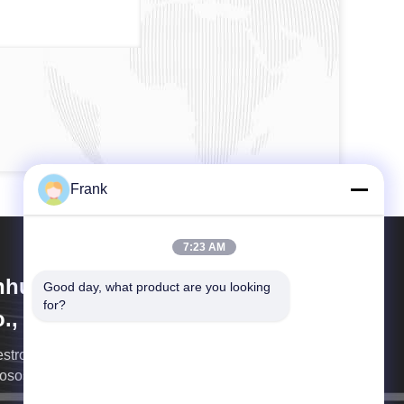
Frank
7:23 AM
hui Idea Technology Imp & Exp
Good day, what product are you looking 
for?
., Ltd.
stro embalaje hace que sus productos sean más
iosos.