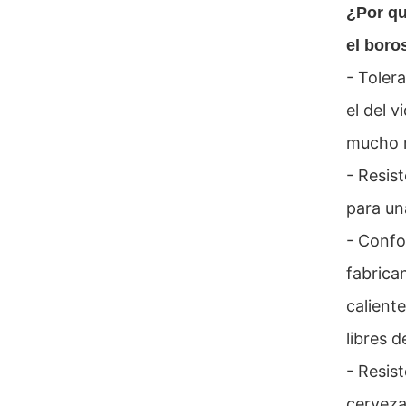
¿Por q
el boro
- Toler
el del 
mucho m
- Resis
para un
- Confo
fabrica
calient
libres d
- Resist
cerveza