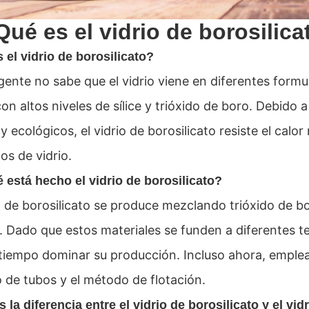
Qué es el vidrio de borosilic
s el
vidrio de borosilicato?
ente no sabe que el vidrio viene en diferentes formula
n altos niveles de sílice y trióxido de boro. Debido a
 y ecológicos, el vidrio de borosilicato resiste el ca
os de vidrio.
 está hecho el vidrio de borosilicato?
io de borosilicato se produce mezclando trióxido de b
. Dado que estos materiales se funden a diferentes te
iempo dominar su producción. Incluso ahora, emplean
o de tubos y el método de flotación.
 la diferencia entre el vidrio de borosilicato y el vi