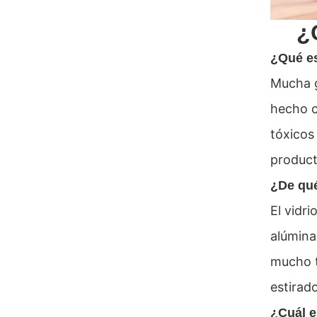
¿
¿Qué e
Mucha g
hecho co
tóxicos
product
¿De qué
El vidr
alúmina
mucho t
estirad
¿Cuál es