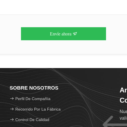
Envíe ahora
SOBRE NOSOTROS
An
Perfil De Compañía
Co
Recorrido Por La Fábrica
Nue
val
Control De Calidad