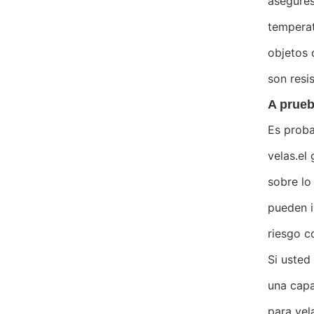
asegúres
temperat
objetos 
son resi
A prueb
Es proba
velas.el
sobre lo
pueden i
riesgo c
Si usted
una capa
para vel