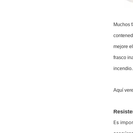
Muchos f
contenedo
mejore el
frasco in
incendio.
Aquí vere
Resiste
Es impor