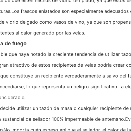
e de que estén hechos de vidrio templado, ya que estos es
uras.Los frascos enlatados son especialmente adecuados de
de vidrio delgado como vasos de vino, ya que son propens
stentes al calor generado por las velas.
a de fuego
ble que haya notado la creciente tendencia de utilizar ta
 gran atractivo de estos recipientes de velas podría crear c
 que constituye un recipiente verdaderamente a salvo del f
ncendiarse, lo que representa un peligro significativo.La el
onsiderable.
 decide utilizar un tazón de masa o cualquier recipiente de
 sustancial de sellador 100% impermeable de antemano.Evit
asNo importa cuán espeso aplique el sellador, el calor de la 