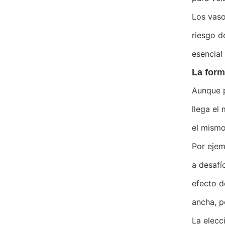
Los vaso
riesgo d
esencial
La form
Aunque p
llega el
el mismo
Por ejem
a desafí
efecto d
ancha, p
La elecc