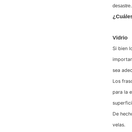
desastre.
¿Cuáles
Vidrio
Si bien 
importan
sea adec
Los fras
para la 
superfici
De hecho
velas.