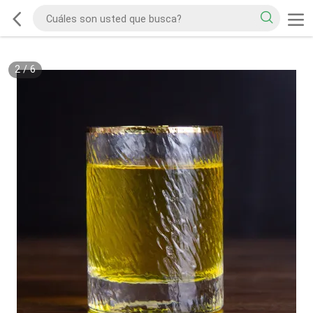
2
/
6