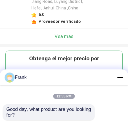
Jiang Road, Luyang District,
Hefei, Anhui, China ,China
5.0
Proveedor verificado
Vea más
Obtenga el mejor precio por
Logotipo personalizado
Frank
Espresso Shot Glass Rock
Whisky Negroni Glass 210 ml
11:55 PM
Good day, what product are you looking 
for?
Continuar