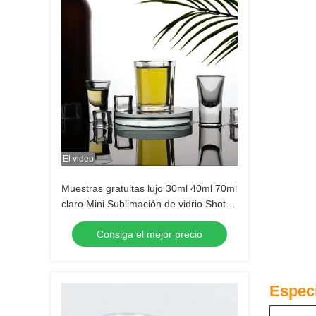
El video
Muestras gratuitas lujo 30ml 40ml 70ml
claro Mini Sublimación de vidrio Shot
Tequila de vidrio Shot Espresso de
Consiga el mejor precio
vidrio Shot
Especi