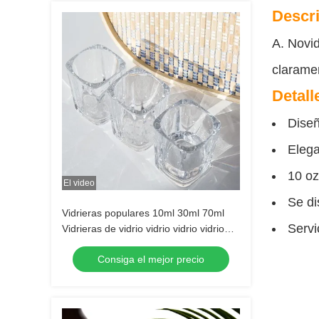
Descri
A. No
vi
claramen
Detall
Diseñ
Elega
10 oz
El video
Se di
Vidrieras populares 10ml 30ml 70ml
Servi
Vidrieras de vidrio vidrio vidrio vidrio
vidrio vidrio vidrio vidrio vidrio vidrio
Consiga el mejor precio
vidrio vidrio transparente de alcohol