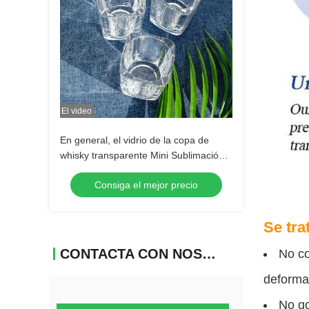
El video
En general, el vidrio de la copa de
whisky transparente Mini Sublimación
Shot vidrio de tequila de vidrio
Consiga el mejor precio
Espresso de vidrio Shot
Se tra
CONTACTA CON NOSOTROS
No co
deforma
No go