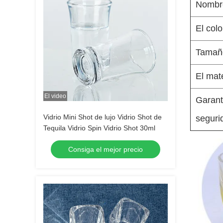
Nombre
El colo
Tamañ
El mate
El video
Garant
Vidrio Mini Shot de lujo Vidrio Shot de
seguri
Tequila Vidrio Spin Vidrio Shot 30ml
Consiga el mejor precio