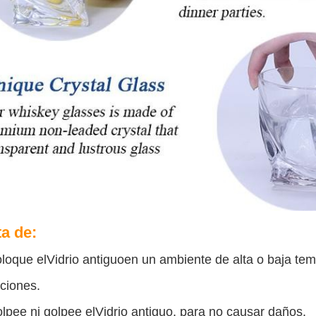
ta de:
loque el
Vidrio antiguo
en un ambiente de alta o baja tem
ciones.
lpee ni golpee el
Vidrio antiguo
, para no causar daños.