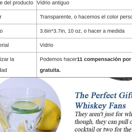
 del producto
Vidrio antiguo
r
Transparente, o hacemos el color pers
o
3.6in*3.7in, 10 oz, o hacer a medida
rial
Vidrio
izar la
Podemos hacer
11 compensación por l
dad
gratuita.