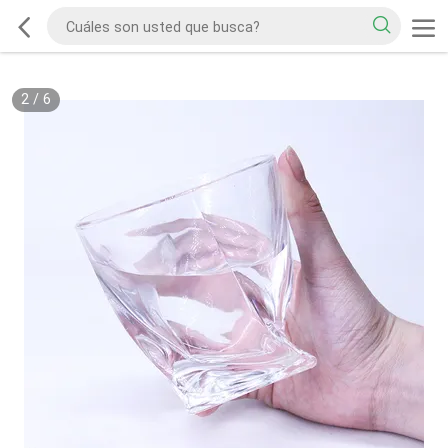
2
/
6