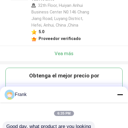
32th Floor, Huiyan Anhui
Business Center N0.146 Chang
Jiang Road, Luyang District,
Hefei, Anhui, China ,China
5.0
Proveedor verificado
Vea más
Obtenga el mejor precio por
Copo de cristal de cristal
Frank
grande para olfatear 10 oz 300
ml personalizado
6:35 PM
Good day, what product are you looking 