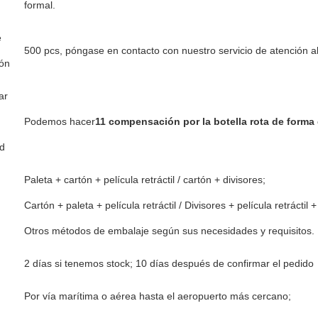
formal.
e
500 pcs, póngase en contacto con nuestro servicio de atención al
ón
ar
Podemos hacer
11 compensación por la botella rota de forma 
d
Paleta + cartón + película retráctil / cartón + divisores;
Cartón + paleta + película retráctil / Divisores + película retráctil +
Otros métodos de embalaje según sus necesidades y requisitos.
2 días si tenemos stock; 10 días después de confirmar el pedido
Por vía marítima o aérea hasta el aeropuerto más cercano;