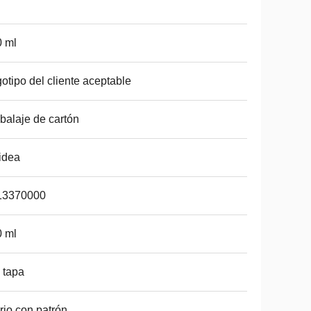
 ml
otipo del cliente aceptable
alaje de cartón
idea
13370000
 ml
 tapa
rio con patrón