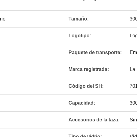
rio
Tamaño:
300
Logotipo:
Log
Paquete de transporte:
Emb
Marca registrada:
La 
Código del SH:
70
Capacidad:
300
Accesorios de la taza:
Sin
Tipo de vidrio:
Vid