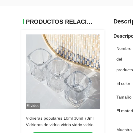
Descri
PRODUCTOS RELACIONADOS
Descripc
Nombre
del
producto
El color
Tamaño
El video
El materi
Vidrieras populares 10ml 30ml 70ml
Vidrieras de vidrio vidrio vidrio vidrio
Muestra
vidrio vidrio vidrio vidrio vidrio vidrio