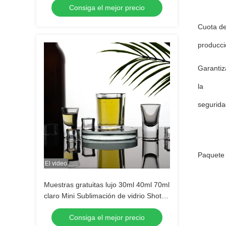
Consiga el mejor precio
vidrio vidrio transparente de alcohol
Cuota d
producci
Garantiz
la
segurida
Paquete
El video
Muestras gratuitas lujo 30ml 40ml 70ml
claro Mini Sublimación de vidrio Shot
Tequila de vidrio Shot Espresso de
Consiga el mejor precio
vidrio Shot