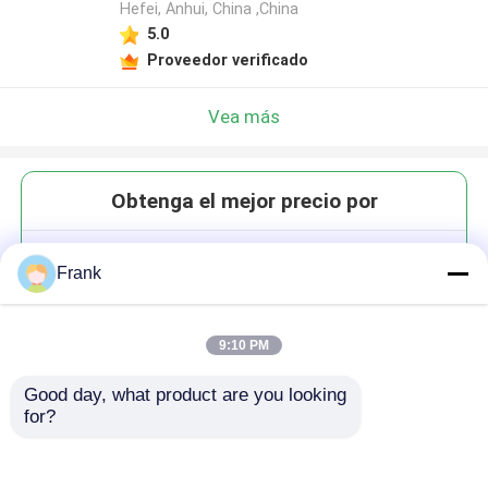
Hefei, Anhui, China ,China
5.0
Proveedor verificado
Vea más
Obtenga el mejor precio por
11 onzas 300 ml de borboleta
Frank
grabada copas de degustación
copas navideñas recipientes de
bebida
9:10 PM
Good day, what product are you looking 
for?
Continuar