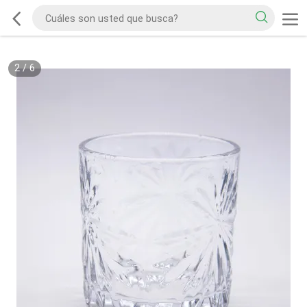
2
/
6