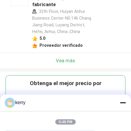
fabricante
32th Floor, Huiyan Anhui
Business Center N0.146 Chang
Jiang Road, Luyang District,
Hefei, Anhui, China ,China
5.0
Proveedor verificado
Vea más
Obtenga el mejor precio por
Jarrones de vidrio de pudín de
kerry
queso de goma sellados 50 ml
150 ml 200 ml
5:48 PM