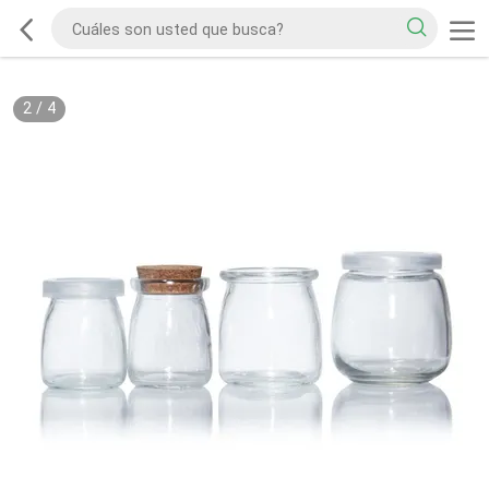
2
/
4