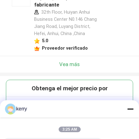
fabricante
32th Floor, Huiyan Anhui
Business Center N0.146 Chang
Jiang Road, Luyang District,
Hefei, Anhui, China ,China
5.0
Proveedor verificado
Vea más
Obtenga el mejor precio por
Envases de velas de vidrio
kerry
reutilizables de ámbar claro
para el hogar
3:25 AM