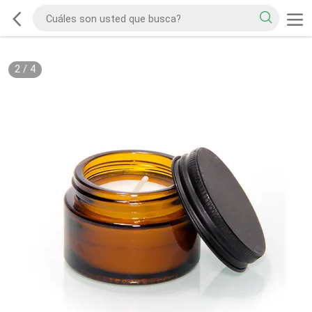
2
/
4