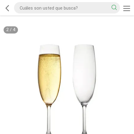
2
/
4