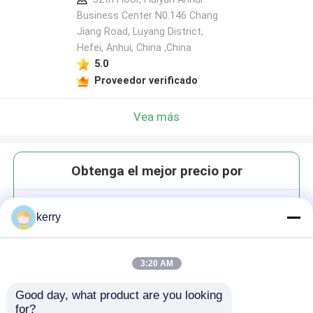
Business Center N0.146 Chang
Jiang Road, Luyang District,
Hefei, Anhui, China ,China
5.0
Proveedor verificado
Vea más
Obtenga el mejor precio por
170 ml de flautas elegantes
kerry
Cristal de vino claro Vaso de
champán para fiesta
3:20 AM
Good day, what product are you looking 
for?