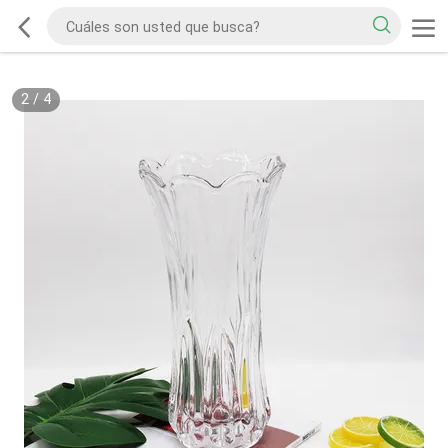
2
/
4