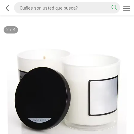
2
/
4