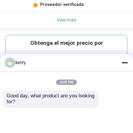
Proveedor verificado
Vea más
Obtenga el mejor precio por
Jarrón de vela de vidrio de 4 oz
kerry
120 ml con tapas de madera de
bambú
4:05 PM
Good day, what product are you looking 
for?
Continuar