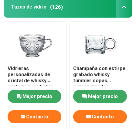
Tazas de vidrio
(126)
Vidrieras
Champaña con estirpe
personalizadas de
grabado whisky
cristal de whisky
tumbler copas
cortado para beber
personalizados
jugo de frutas
Mejor precio
Mejor precio
Contacto
Contacto