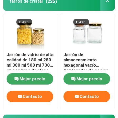
tarros de cristal
(225)
Jarrón de vidrio de alta
Jarrón de
calidad de 180 ml 280
almacenamiento
ml 380 ml 500 ml 730
hexagonal vacío
ml con tapa de placa
Contenedor de cocina
de estaño
de vidrio con tapas
Mejor precio
Mejor precio
metálicas
Contacto
Contacto