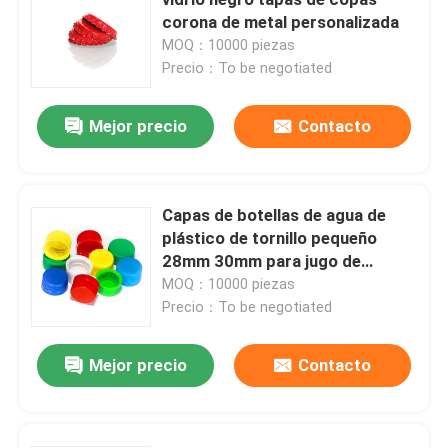
corona de metal personalizada
MOQ：10000 piezas
Capa de botella del frasco
Precio：To be negotiated
Artículos de vidrio para el hogar
Mejor precio
Contacto
Capas de botellas de agua de
plástico de tornillo pequeño
28mm 30mm para jugo de
bebida
MOQ：10000 piezas
Precio：To be negotiated
Mejor precio
Contacto