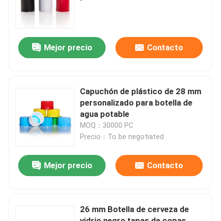
Visita a la fábrica
Mejor precio
Contacto
Control de Calidad
Contacto
Capuchón de plástico de 28 mm
personalizado para botella de
agua potable
Solicitar una cotización
MOQ：30000 PC
Precio：To be negotiated
Botellas de vidrio
Mejor precio
Contacto
tarros de cristal
26 mm Botella de cerveza de
Tazas de vidrio
vidrio negro tapas de copas