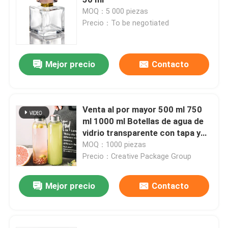
MOQ：5 000 piezas
Precio：To be negotiated
Capa de botella del frasco
Artículos de vidrio para el hogar
Mejor precio
Contacto
Venta al por mayor 500 ml 750
ml 1000 ml Botellas de agua de
vidrio transparente con tapa y
tapas
MOQ：1000 piezas
Precio：Creative Package Group
Mejor precio
Contacto