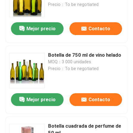
Precio：To be negotiated
Visita a la fábrica
Mejor precio
Contacto
Control de Calidad
Contacto
Botella de 750 ml de vino helado
MOQ：3 000 unidades
Precio：To be negotiated
Solicitar una cotización
Botellas de vidrio
Mejor precio
Contacto
tarros de cristal
Botella cuadrada de perfume de
Tazas de vidrio
50 ml