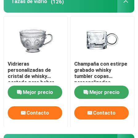
Tazas de vidrio
(126)
Vidrieras
Champaña con estirpe
personalizadas de
grabado whisky
cristal de whisky
tumbler copas
cortado para beber
personalizados
jugo de frutas
Mejor precio
Mejor precio
Contacto
Contacto