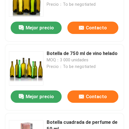
Precio：To be negotiated
Visita a la fábrica
Mejor precio
Contacto
Control de Calidad
Contacto
Botella de 750 ml de vino helado
MOQ：3 000 unidades
Precio：To be negotiated
Solicitar una cotización
Botellas de vidrio
Mejor precio
Contacto
tarros de cristal
Botella cuadrada de perfume de
Tazas de vidrio
50 ml