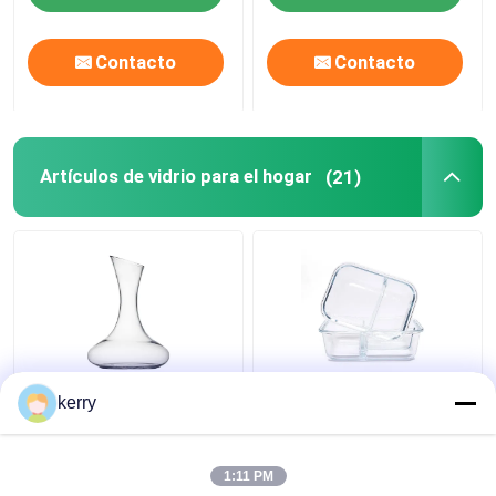
Contacto
Contacto
Artículos de vidrio para el hogar
(21)
1.8L Gran decantador
Cuenco de frutas de
kerry
de vidrio de vino
vidrio caja de almuerzo
personalizado para el
ensalada de frutas
hogar
cuenco de
1:11 PM
almacenamiento de