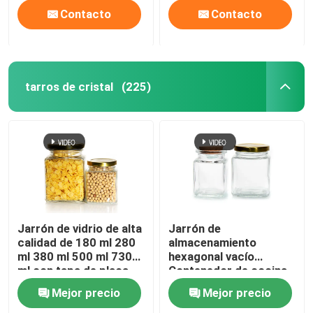
Contacto
Contacto
tarros de cristal
(225)
Jarrón de vidrio de alta
Jarrón de
calidad de 180 ml 280
almacenamiento
ml 380 ml 500 ml 730
hexagonal vacío
ml con tapa de placa
Contenedor de cocina
de estaño
de vidrio con tapas
Mejor precio
Mejor precio
metálicas