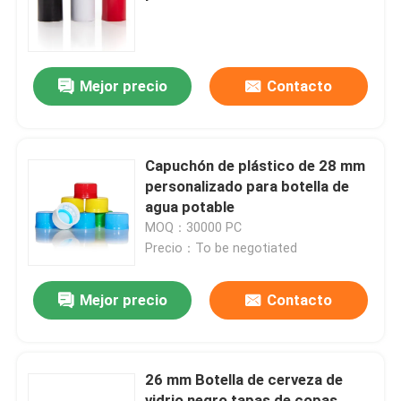
Visita a la fábrica
Mejor precio
Contacto
Control de Calidad
Contacto
Capuchón de plástico de 28 mm
personalizado para botella de
agua potable
Solicitar una cotización
MOQ：30000 PC
Precio：To be negotiated
Botellas de vidrio
Mejor precio
Contacto
tarros de cristal
26 mm Botella de cerveza de
Tazas de vidrio
vidrio negro tapas de copas