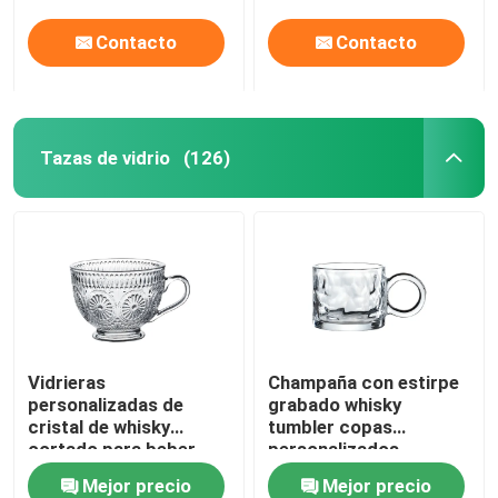
Contacto
Contacto
Tazas de vidrio
(126)
Vidrieras
Champaña con estirpe
personalizadas de
grabado whisky
cristal de whisky
tumbler copas
cortado para beber
personalizados
jugo de frutas
Mejor precio
Mejor precio