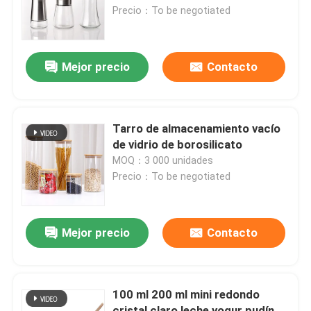
Precio：To be negotiated
Visita a la fábrica
Mejor precio
Contacto
Control de Calidad
Contacto
Tarro de almacenamiento vacío
de vidrio de borosilicato
MOQ：3 000 unidades
Solicitar una cotización
Precio：To be negotiated
Botellas de vidrio
Mejor precio
Contacto
tarros de cristal
100 ml 200 ml mini redondo
Tazas de vidrio
cristal claro leche yogur pudín