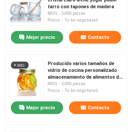
tarro con tapones de madera
MOQ：3,000 piezas
Capa de botella del frasco
Precio：To be negotiated
Artículos de vidrio para el hogar
Mejor precio
Contacto
Producido varios tamaños de
vidrio de cocina personalizado
almacenamiento de alimentos de
vidrio Mason Jar para dulces de
MOQ：3,000 piezas
galletas de especias
Precio：To be negotiated
Mejor precio
Contacto