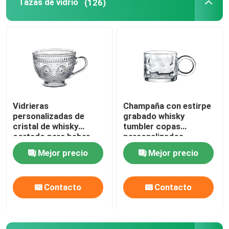
Tazas de vidrio
(126)
Vidrieras
Champaña con estirpe
personalizadas de
grabado whisky
cristal de whisky
tumbler copas
cortado para beber
personalizados
jugo de frutas
Mejor precio
Mejor precio
Contacto
Contacto