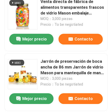
Venta directa de fábrica de
alimentos transparentes frascos
de vidrio Mason embalaje
almacenamiento frasco de vidrio
MOQ：3,000 piezas
redondo frasco de vidrio frasco
Precio：To be negotiated
de alimentos
Mejor precio
Contacto
Jarrón de preservación de boca
ancha de 86 mm Jarrón de vidrio
Mason para mantequilla de maní
de mermelada
MOQ：3,000 piezas
Precio：To be negotiated
Mejor precio
Contacto