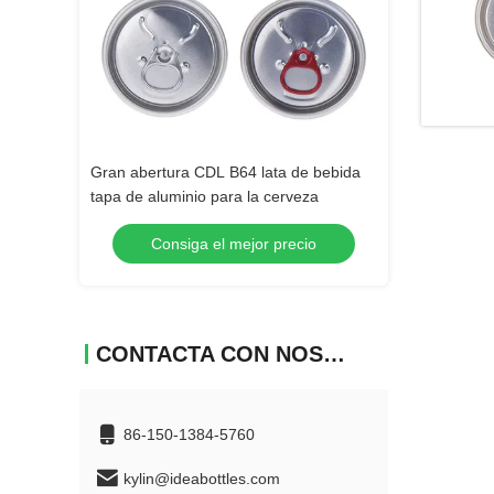
 de bebida
Capa de la botella de aluminio de 202
rveza
mm
recio
Consiga el mejor precio
CONTACTA CON NOSOTROS
86-150-1384-5760
kylin@ideabottles.com