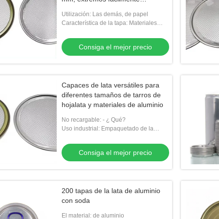
desplegables
Utilización: Las demás, de papel
Característica de la tapa: Materiales
reciclados
Consiga el mejor precio
Capaces de lata versátiles para
diferentes tamaños de tarros de
hojalata y materiales de aluminio
No recargable: - ¿ Qué?
Uso industrial: Empaquetado de la
comida y de la bebida
Consiga el mejor precio
200 tapas de la lata de aluminio
con soda
El material: de aluminio