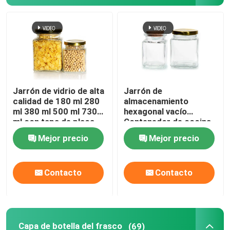
Jarrón de vidrio de alta
Jarrón de
calidad de 180 ml 280
almacenamiento
ml 380 ml 500 ml 730
hexagonal vacío
ml con tapa de placa
Contenedor de cocina
de estaño
de vidrio con tapas
Mejor precio
Mejor precio
metálicas
Contacto
Contacto
Capa de botella del frasco
(69)