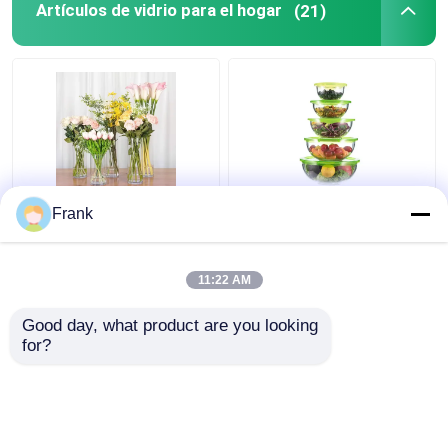
Artículos de vidrio para el hogar
(21)
Salón de estilo europeo
500 ml de vidrio
Frank
Hotel Vaso de vidrio de
transparente ensalada
flores Decoración para
de frutas cuencos de
el hogar Vaso de vidrio
mezcla de vajilla
11:22 AM
Mejor precio
Mejor precio
Good day, what product are you looking 
for?
Contacto
Contacto