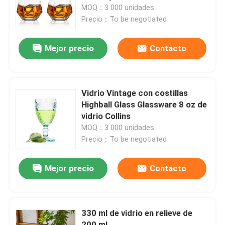
MOQ：3 000 unidades
Precio：To be negotiated
Visita a la fábrica
Mejor precio
Contacto
Control de Calidad
Contacto
Vidrio Vintage con costillas
Highball Glass Glassware 8 oz de
vidrio Collins
Solicitar una cotización
MOQ：3 000 unidades
Precio：To be negotiated
Botellas de vidrio
Mejor precio
Contacto
tarros de cristal
330 ml de vidrio en relieve de
Tazas de vidrio
200 ml