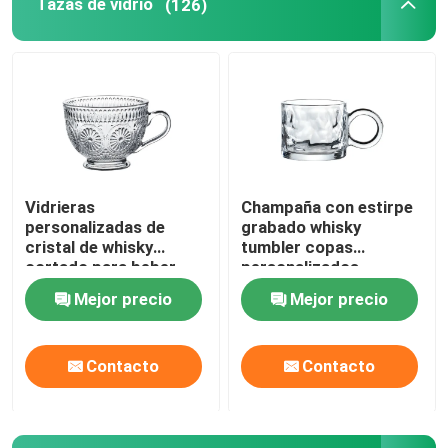
Tazas de vidrio
(126)
Vidrieras
Champaña con estirpe
personalizadas de
grabado whisky
cristal de whisky
tumbler copas
cortado para beber
personalizados
jugo de frutas
Mejor precio
Mejor precio
Contacto
Contacto