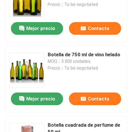
Precio：To be negotiated
Visita a la fábrica
Mejor precio
Contacto
Control de Calidad
Contacto
Botella de 750 ml de vino helado
MOQ：3 000 unidades
Precio：To be negotiated
Solicitar una cotización
Botellas de vidrio
Mejor precio
Contacto
tarros de cristal
Botella cuadrada de perfume de
Tazas de vidrio
50 ml