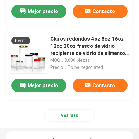
Mejor precio
Contacto
Claros redondos 4oz 8oz 16oz
12oz 20oz frasco de vidrio
recipiente de vidrio de alimentos
con tapa de metal profundo
MOQ：3,000 piezas
Precio：To be negotiated
Mejor precio
Contacto
Vea más