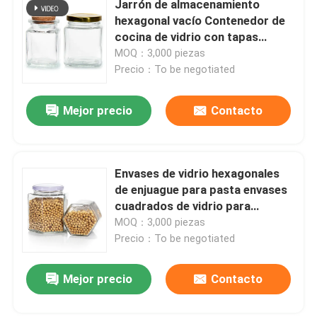
Jarrón de almacenamiento
hexagonal vacío Contenedor de
cocina de vidrio con tapas
metálicas
MOQ：3,000 piezas
Precio：To be negotiated
Mejor precio
Contacto
Envases de vidrio hexagonales
de enjuague para pasta envases
cuadrados de vidrio para
alimentos envases de
MOQ：3,000 piezas
almacenamiento 16 oz
Precio：To be negotiated
Mejor precio
Contacto