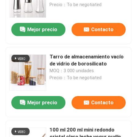
Precio：To be negotiated
Visita a la fábrica
Mejor precio
Contacto
Control de Calidad
Contacto
Tarro de almacenamiento vacío
de vidrio de borosilicato
MOQ：3 000 unidades
Solicitar una cotización
Precio：To be negotiated
Botellas de vidrio
Mejor precio
Contacto
tarros de cristal
100 ml 200 ml mini redondo
Tazas de vidrio
cristal claro leche yogur pudín