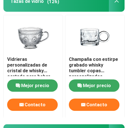
Tazas de vidrio
(126)
Vidrieras
Champaña con estirpe
personalizadas de
grabado whisky
cristal de whisky
tumbler copas
cortado para beber
personalizados
jugo de frutas
Mejor precio
Mejor precio
Contacto
Contacto