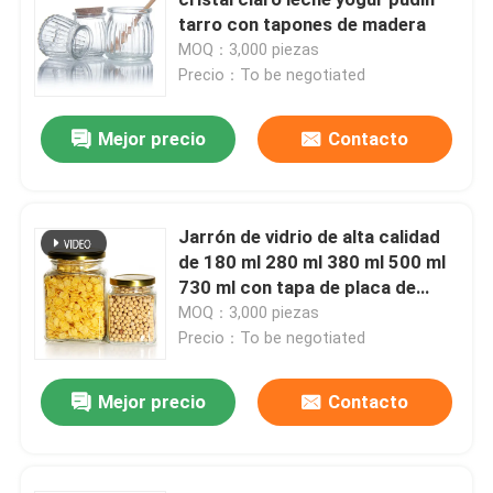
tarro con tapones de madera
MOQ：3,000 piezas
Capa de botella del frasco
Precio：To be negotiated
Artículos de vidrio para el hogar
Mejor precio
Contacto
Jarrón de vidrio de alta calidad
de 180 ml 280 ml 380 ml 500 ml
730 ml con tapa de placa de
estaño
MOQ：3,000 piezas
Precio：To be negotiated
Mejor precio
Contacto