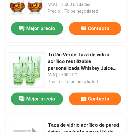
MOQ：3 000 unidades
Precio：To be negotiated
Visita a la fábrica
Mejor precio
Contacto
Control de Calidad
Contacto
Tritán Verde Taza de vidrio
acrílico reutilizable
personalizada Whiskey Juice
Solicitar una cotización
Agua
MOQ：5000 PC
Precio：To be negotiated
Botellas de vidrio
Mejor precio
Contacto
tarros de cristal
Taza de vidrio acrílico de pared
Tazas de vidrio
única - perfecta para el té de