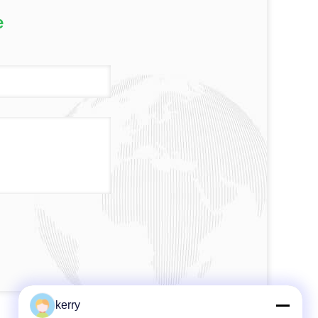
e
kerry