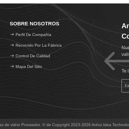
SOBRE NOSOTROS
An
Perfil De Compañía
Co
Recorrido Por La Fábrica
Nue
val
Control De Calidad
Mapa Del Sitio
Te 
as de vidrio Proveedor. © de Copyright 2023-2026 Anhui Idea Technolog